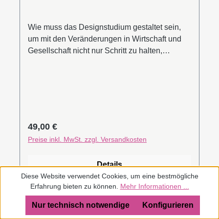
Wie muss das Designstudium gestaltet sein,
um mit den Veränderungen in Wirtschaft und
Gesellschaft nicht nur Schritt zu halten,
sondern diese zu gestalten? Wie viel
Künstliche Intelligenz und Coding müssen im
Studium vermittelt werden? Das
vorliegende Buch dokumentiert eine
fünfjährige internationale Forschung zu diesen
Fragen, an der sich weltweit
Regulärer Preis:
49,00 €
250 Designerinnen und Designer beteiligt
Preise inkl. MwSt. zzgl. Versandkosten
haben.Die iF Design Foundation widmet sich
als gemeinnützige Stiftung dem Design als
Details
Phänomen und Praxis im Kontext von Bildung
Diese Website verwendet Cookies, um eine bestmögliche
und Kultur, Wissenschaft und Wirtschaft, Politik
Erfahrung bieten zu können.
Mehr Informationen ...
und Gesellschaft. Sie fördert die Entwicklung
designspezifischer Diskurse und unterstützt
Nur technisch notwendige
Konfigurieren
den Austausch von designrelevantem Wissen