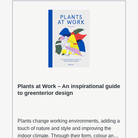
dem, was sie so besonders macht.MAGAZIN
ist Händler und Produzent von
Einrichtungsgütern und sendet eine klare
Botschaft: Hier gibt es ein Sortiment an gut
gestalteten zeitgenössischen Einrichtungs-
und Alltagsprodukten. All das verlässlich und
mit hohem Qualitätsanspruch ausgewählt.
Anlässlich des runden Geburtstags wird
MAGAZIN zum Buchautor und lädt zu einem
Blick auf Designgeschichte und -geschichten
ein.Leseprobe (PDF)
Plants at Work – An inspirational guide
to greenterior design
Plants change working environments, adding a
touch of nature and style and improving the
indoor climate. Through their form, colour and