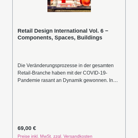
Württemberg. Leseprobe (PDF)
Retail Design International Vol. 6 −
Components, Spaces, Buildings
Die Veränderungsprozesse in der gesamten
Retail-Branche haben mit der COVID-19-
Pandemie rasant an Dynamik gewonnen. In
einer noch nie dagewesenen Situation hat das
Social Distancing die Integration von digitalen
Einkaufsfunktionen beflügelt und gleichzeitig
die Sehnsucht nach realen Orten der
Begegnung geweckt. „Retail Design
International“ nimmt diese Verschiebungen auf
Regulärer Preis:
69,00 €
und präsentiert über 40 mutige Konzepte, die
Preise inkl. MwSt. zzgl. Versandkosten