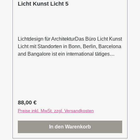
Licht Kunst Licht 5
Lichtdesign für ArchitekturDas Büro Licht Kunst
Licht mit Standorten in Bonn, Berlin, Barcelona
and Bangalore ist ein international tätiges
Lichtplanungsbüro. Mehr als 30 Mitarbeiter
arbeiten an einem vielfältigen Portfolio aus
Bürogebäuden, Museen, staatlichen Projekten,
Verkehrsbauten, Shoppingcentern, Hotels und
Gastronomie sowie Außenraumprojekten. Mit
über 800 realisierten Projekten, die vielfach mit
Regulärer Preis:
88,00 €
den bedeutsamsten Auszeichnungen und
Preise inkl. MwSt. zzgl. Versandkosten
Würdigungen geehrt wurden, zählt Licht Kunst
Licht zu den weltweit erfolgreichsten
In den Warenkorb
Spezialisten für Lichtplanung.Ausgewählte
Projekte wie die Oscar Niemeyer Sphere in