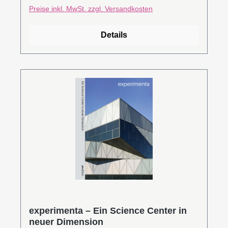
mayhaus inklusive der bekannten Frankfurter
Preise inkl. MwSt. zzgl. Versandkosten
Küche bauhistorisch und soziokulturell
eingeordnet.Philipp Sturm und Christina
Details
Treutlein sind die Geschäftsführer der ernst-
may-gesellschaft e.V. Sturm ist Politologe und
seit 2008 freier Kurator und Autor am
Deutschen Architekturmuseum, Frankfurt am
Main. Treutlein ist Kunsthistorikerin und
promoviert aktuell zu Carl-Hermann Rudloff,
einem Architekten des Neuen Frankfurt, der für
die Römerstadt und speziell das mayhaus
verantwortlich zeichnete.Dieser Titel ist leider
vergriffenLeseprobe (PDF)
experimenta – Ein Science Center in
neuer Dimension