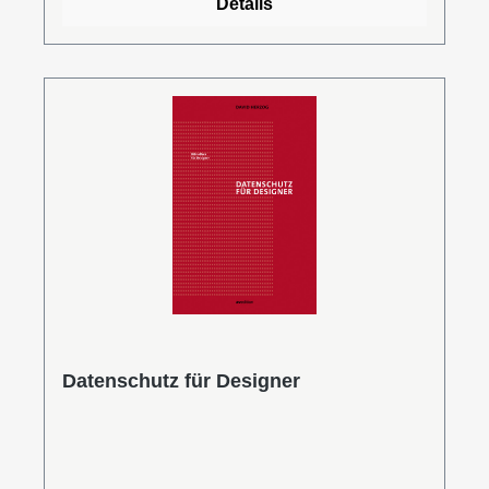
Details
aufgearbeitet. Der Fokus liegt dabei auf Gerd
A. Müllers Produktentwürfen, die das deutsche
Industriedesign bis heute maßgeblich
mitgeprägt haben.Lucia Hornfischer ist
Industriedesignerin. Sie studierte Design an
der HfG Offenbach am Main und an der Tongji
University in Shanghai und arbeitete im Dieter
Rams Archiv im Museum Angewandte Kunst,
Frankfurt am Main.Leseprobe (PDF)Dieser
Titel ist leider vergriffen
Datenschutz für Designer