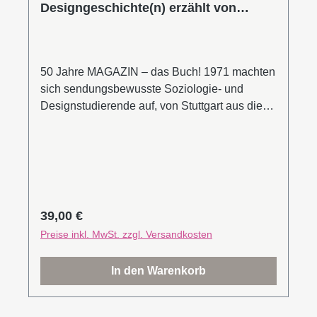
Designgeschichte(n) erzählt von
MAGAZIN
50 Jahre MAGAZIN – das Buch! 1971 machten
sich sendungsbewusste Soziologie- und
Designstudierende auf, von Stuttgart aus die
deutsche Möbel-, Design- und Wohnwelt vom
Kopf auf die Füße zu stellen. Eine Geschichte
voller Geschichten. Weggefährten und
Zeitgenossen, Produktdesigner, Kunden und
Liebhaber von MAGAZIN kommen zu Wort. Mit
Themen um Design, Gestaltung und
Regulärer Preis:
39,00 €
Einrichtung unter anderem mit Beiträgen von
Preise inkl. MwSt. zzgl. Versandkosten
Sibylle Berg und Maxim Biller sowie dem Blick
auf 50 beispielhafte Produkte der MAGAZIN-
In den Warenkorb
Geschichte. Mit Populärem und wenig
Gesehenem, Highlights und Unscheinbarem,
den Lieblingsprodukten von MAGAZIN und