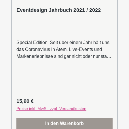
Eventdesign Jahrbuch 2021 / 2022
Special Edition Seit über einem Jahr hält uns
das Coronavirus in Atem. Live-Events und
Markenerlebnisse sind gar nicht oder nur stark
begrenzt möglich. Die Folgen und Probleme
für die Branche sind enorm. Doch daneben
konnten wir auch viel lernen, wurden
überrascht und von neuen Ideen fasziniert.
Digitale und hybride Erlebnisse haben sich
rasant entwickelt und dadurch neue Ansätze
Regulärer Preis:
15,90 €
angestoßen, die es in den nächsten Jahren zu
Preise inkl. MwSt. zzgl. Versandkosten
perfektionieren gilt.Ein Ausnahmejahr, das mit
einer Special Edition resümiert wird. Diese
In den Warenkorb
Ausgabe schlägt eine Brücke zwischen Events