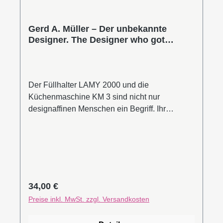
Universität Karlsruhe und Institutsleiter für
Öffentliches Bauen und Entwerfen an der
Universität Stuttgart. Dieser Titel ist leider
Gerd A. Müller – Der unbekannte
Designer. The Designer who got
vergriffenLeseprobe (PDF)
forgotten
Der Füllhalter LAMY 2000 und die
Küchenmaschine KM 3 sind nicht nur
designaffinen Menschen ein Begriff. Ihr
Designer, Gerd A. Müller, ist dagegen in
Vergessenheit geraten. Seine Entwürfe gelten
als wegweisend für die Entwicklung einer
neuen, reduzierten Designsprache namhafter
Unternehmen. Gemeinsam mit Dieter Rams
gehörte er zu den ersten Formgestaltern bei
Regulärer Preis:
34,00 €
Braun. Zum ersten Mal wird nun das vielfältige
Preise inkl. MwSt. zzgl. Versandkosten
Werk des Frankfurter Ausstellungsgestalters,
Industrie-, Grafik- und Ökologiedesigners