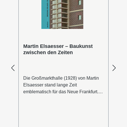
Martin Elsaesser – Baukunst
B
zwischen den Zeiten
sk
Die Großmarkthalle (1928) von Martin
Di
Elsaesser stand lange Zeit
de
emblematisch für das Neue Frankfurt.
an
n
Jetzt legt der Architekturhistoriker und
ge
nur
Elsaesser-Forscher Jörg Schilling mit
ba
re
einer umfassenden, reich bebilderten
da
Monografie eine differenzierte Sicht auf
Ba
den äußerst produktiven und
gi