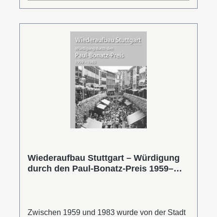
vor und seit Corona, zwischen analogen,
hybriden und digitalen Events.Katharina Stein
ist selbstständige Online-Redakteurin und
Kennerin der Eventdesign-Szene. 2009
gründete sie gemeinsam mit Henning Stein
eveosblog, einen der bekanntesten und
meistgelesenen Eventblogs in Deutschland.
Leseprobe (PDF)
Wiederaufbau Stuttgart – Würdigung
durch den Paul-Bonatz-Preis 1959–
1983
Zwischen 1959 und 1983 wurde von der Stadt