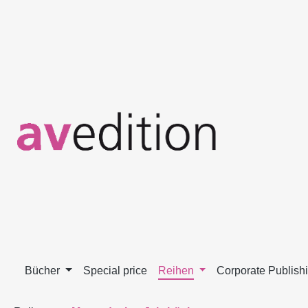
m Hauptinhalt springen
Zur Suche springen
Zur Hauptnavigation springen
Bücher
Special price
Reihen
Corporate Publish