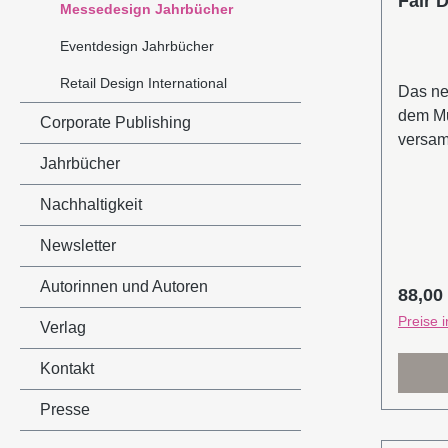
Fair 
Messedesign Jahrbücher
Eventdesign Jahrbücher
Retail Design International
Das ne
dem Mu
Corporate Publishing
versam
Jahrbücher
Projek
Experi
Nachhaltigkeit
Nation
2025. 
Newsletter
Konzep
neue N
Autorinnen und Autoren
Regulä
88,00
Techno
Preise 
Verlag
trotz 
Ressou
Kontakt
Rahmen
diese 
Presse
Intervi