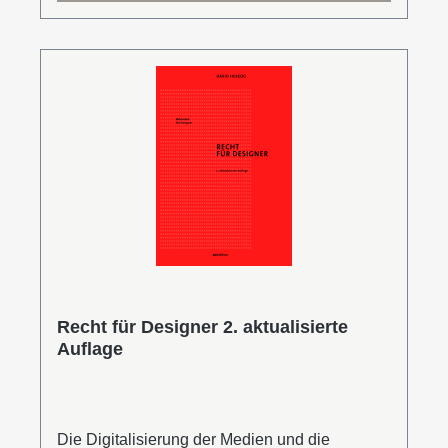
an alle, die mit urheberrechtlich geschützten
Werken und/oder personenbezogenen Daten
am digitalen Leben teilnehmen wollen. Es
vermittelt Kenntnisse, praktische Hinweise und
Lösungen für typische Konfliktfälle. David
Herzog ist Fachanwalt für Steuerrecht sowie
Handels- und Gesellschaftsrecht und seit 2013
Lehrbeauftragter für Recht an der Hochschule
Mannheim, Fakultät für Gestaltung.Leseprobe
(PDF)
Recht für Designer 2. aktualisierte
Auflage
Die Digitalisierung der Medien und die