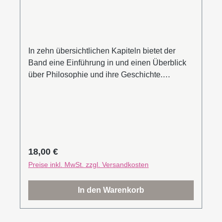
In zehn übersichtlichen Kapiteln bietet der
Band eine Einführung in und einen Überblick
über Philosophie und ihre Geschichte.
Ausgehend von den wichtigsten
Meisterdenkern der Philosophietradition
werden die konkurrierenden Stile, Schulen
oder Programme verschiedenster Epochen
gezeigt und in Bezug zu Gestaltung
gesetzt:Kynismus (DIY-Design), Hedonismus
Regulärer Preis:
18,00 €
(Luxus-Design), Skeptizismus (Anti-Design),
Preise inkl. MwSt. zzgl. Versandkosten
Transzendentalphilosophie (Übergang von
Handwerk zu Industrie), logischer Positivismus
In den Warenkorb
vs. Fundamentalontologie (Bauhaus),
existenzieller Rationalismus vs. kritische
Theorie (HfG Ulm), Poststrukturalismus