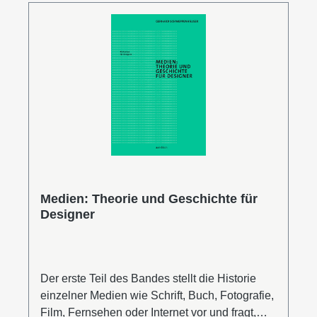
(postmodernes Design) u.v.m.Florian Arnold
studierte Philosophie und Germanistik in
Heidelberg und Paris. Nach einer
philosophischen Promotion an der Ruprecht-
Karls-Universität Heidelberg absolviert er
derzeit eine zweite Promotion im Fachbereich
Design der Hochschule für Gestaltung
Offenbach. Er leitet die Redaktion der
Philosophischen Rundschau.Leseprobe auf
ISSUU.com
Medien: Theorie und Geschichte für
Designer
Der erste Teil des Bandes stellt die Historie
einzelner Medien wie Schrift, Buch, Fotografie,
Film, Fernsehen oder Internet vor und fragt,