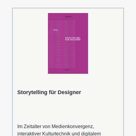
Mensch und Maschine übernimmt. Zentrale
Fragen der Verknüpfung von Information,
Daten, Wissen und Lernen werden reflektiert
und ethische Herausforderungen behandelt.
Dr. phil. Christian Bauer ist wissenschaftlicher
Mitarbeiter an der Fakultät Gestaltung der
Hochschule für Angewandte Wissenschaften
Würzburg-Schweinfurt. Seine Lehrgebiete sind
Informations-, Kommunikations- und
Medientheorie sowie Kulturphilosophie und
Ethik.Leseprobe (PDF)
Storytelling für Designer
Im Zeitalter von Medienkonvergenz,
interaktiver Kulturtechnik und digitalem