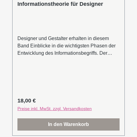
Informationstheorie für Designer
Designer und Gestalter erhalten in diesem
Band Einblicke in die wichtigsten Phasen der
Entwicklung des Informationsbegriffs. Der
Band stellt die Wegbereiter der ersten
informationsverarbeitenden Systeme vor, die
die ungeheuren Möglichkeiten der heutigen
Informationsgesellschaft mit entwickelt haben.
Das Buch gibt Überblick über die Rolle, die der
Informationsbegriff in Wissenschaften wie
Regulärer Preis:
18,00 €
Kybernetik, Lebenswissenschaften,
Preise inkl. MwSt. zzgl. Versandkosten
Systemtheorie und der Forschung an
Künstlicher Intelligenz spielt. Es beleuchtet die
In den Warenkorb
Brücken- und Scharnierfunktionen, die der
Informationsbegriff an der Schnittstelle von