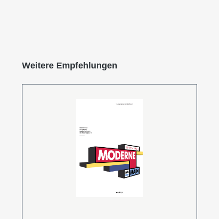
Produktgalerie überspringen
Weitere Empfehlungen