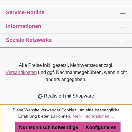
Protagonisten dieser ästhetischen, mentalen
Service-Hotline
und sozialen Strömung, vor allem aber auch
mit deren Netzwerken vertraut machen.
Informationen
Begleitband zur gleichnamigen Ausstellung
im Museum Angewandte Kunst,
Soziale Netzwerke
Frankfurt/Main (19. Januar bis 14. April 2019).
Retrospektive einer wichtigen ästhetischen,
mentalen und sozialen Strömung der
Moderne.Dieser Titel ist leider vollständig
Alle Preise inkl. gesetzl. Mehrwertsteuer zzgl.
vergriffenKlaus Klemp auf
Versandkosten
und ggf. Nachnahmegebühren, wenn nicht
YouTubeLeseprobe auf ISSUU.com
anders angegeben.
Realisiert mit Shopware
Diese Website verwendet Cookies, um eine bestmögliche
Erfahrung bieten zu können.
Mehr Informationen ...
Nur technisch notwendige
Konfigurieren