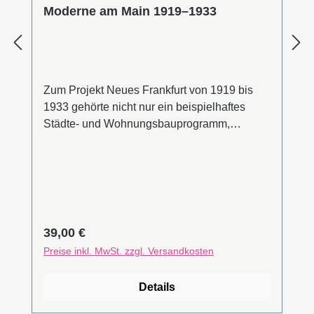
Moderne am Main 1919–1933
Zum Projekt Neues Frankfurt von 1919 bis
1933 gehörte nicht nur ein beispielhaftes
Städte- und Wohnungsbauprogramm,
sondern der universale Anspruch, im
Produkt-, Mode-, Interieur-, Industrie-, Public
und Kommunikationsdesign sowie in den
angewandten und freien Künsten mit neuen
Formen alle Bereiche des menschlichen
Lebens zu erfassen. Im Verbund mit einer
Regulärer Preis:
39,00 €
forcierten Industrialisierung ging es darum,
Preise inkl. MwSt. zzgl. Versandkosten
eine neue urbane Gesellschaft zu formen. Die
Ausstellung und Publikation „Moderne am
Details
Main 1919–1933“ wollen mit bekannten und
weniger bekannten Protagonistinnen und