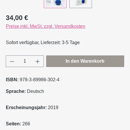
Regulärer Preis:
34,00 €
Preise inkl. MwSt. zzgl. Versandkosten
Sofort verfügbar, Lieferzeit: 3-5 Tage
Produkt Anzahl: Gib den gewünschten Wert e
In den Warenkorb
ISBN:
978-3-89986-302-4
Sprache:
Deutsch
Erscheinungsjahr:
2019
Seiten:
266