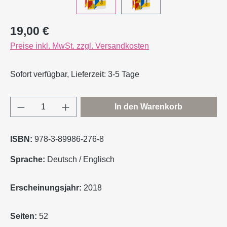
Regulärer Preis:
19,00 €
Preise inkl. MwSt. zzgl. Versandkosten
Sofort verfügbar, Lieferzeit: 3-5 Tage
Produkt Anzahl: Gib den gewünschten Wert e
In den Warenkorb
ISBN:
978-3-89986-276-8
Sprache:
Deutsch / Englisch
Erscheinungsjahr:
2018
Seiten:
52