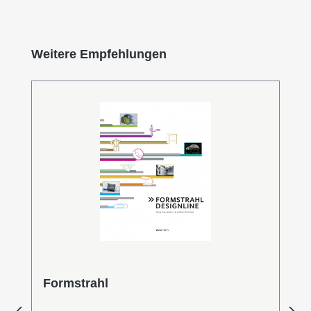
Produktgalerie überspringen
Weitere Empfehlungen
Formstrahl