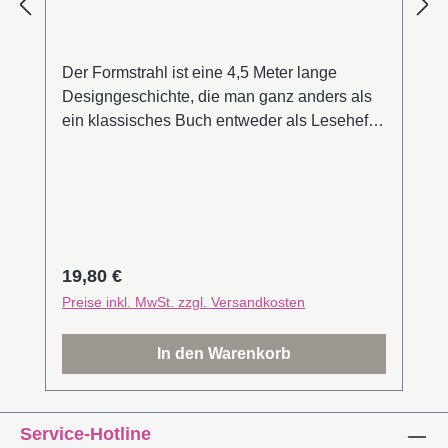
Der Formstrahl ist eine 4,5 Meter lange
Designgeschichte, die man ganz anders als
ein klassisches Buch entweder als Leseheft
oder auch auseinandergeklappt als großes
Übersichtsplakat nutzen kann. Er zeigt die
Geschichte des Designs anhand wichtiger
Epochen und exemplarischer Formen – sei
es ein Nierentisch von Isamu Noguchi als
Beispiel für Organic Design oder der
Regulärer Preis:
19,80 €
Grundriss von Daniel Libeskinds Jüdischem
Preise inkl. MwSt. zzgl. Versandkosten
Museum in Berlin stellvertretend für den
Dekonstruktivismus. Zahlreiche Fotos und
In den Warenkorb
Informationen zu herausragenden
Ereignissen, Werken und Gestaltern jeder
Epoche begleiten die Designgeschichte. Sie
Service-Hotline
machen den Formstrahl exemplarisch und