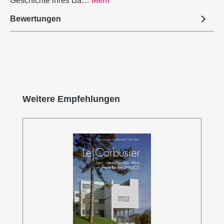
Geschichte ihres Ba…
Mehr
Bewertungen
Produktgalerie überspringen
Weitere Empfehlungen