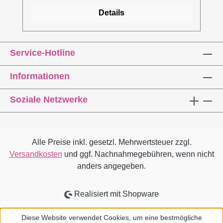
Ein Beitrag zur IBA StadtRegion Stuttgart
Details
2027 stellt den aktuellen Bezug zu Stuttgart
und zur Weißenhofsiedlung her. Friedemann
Gschwind war stellvertretender Leiter des
Service-Hotline
Amts für Stadtplanung und Wohnen und
veröffentlicht dieses Buch mit dem Verein
Informationen
Freunde der Weissenhofsiedlung, unterstützt
von der Wüstenrot Stiftung, der Stadt Stuttgart
Soziale Netzwerke
und der Fondation Le Corbusier, die Bilder
zur Verfügung stellt. Erste
Gesamtdokumentation aller UNESCO-
Welterbe-Gebäude Le Corbusiers. Wichtiger
Alle Preise inkl. gesetzl. Mehrwertsteuer zzgl.
Beitrag zur Welterbeliste und ihrer
Versandkosten
und ggf. Nachnahmegebühren, wenn nicht
Weiterentwicklung. Mit Architekurfotografien
anders angegeben.
von der Fondation Le Corbusier.Dieser Titel
ist leider vergriffenLeseprobe (PDF)
Realisiert mit Shopware
Diese Website verwendet Cookies, um eine bestmögliche