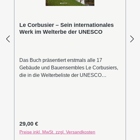
Le Corbusier – Sein internationales
Werk im Welterbe der UNESCO
Das Buch präsentiert erstmals alle 17
Gebäude und Bauensembles Le Corbusiers,
die in die Welterbeliste der UNESCO
eingeschrieben worden sind. Ein großzügiger
Bildteil stellt die Bauten einzeln vor,
verbunden mit einer Begründung des
außergewöhnlichen universellen Werts. Im
Textteil erläutern Expertinnen und Experten
den Prozess der transnationalen Bewerbung,
Regulärer Preis:
29,00 €
das methodische Vorgehen und die
Preise inkl. MwSt. zzgl. Versandkosten
Besonderheit des Corbusier'schen Werks.