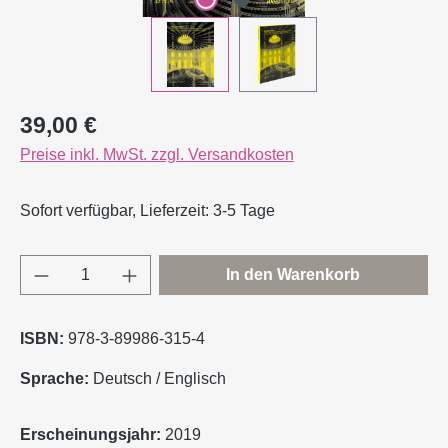
Regulärer Preis:
39,00 €
Preise inkl. MwSt. zzgl. Versandkosten
Sofort verfügbar, Lieferzeit: 3-5 Tage
Produkt Anzahl: Gib den gewünschten Wert e
In den Warenkorb
ISBN:
978-3-89986-315-4
Sprache:
Deutsch / Englisch
Erscheinungsjahr:
2019