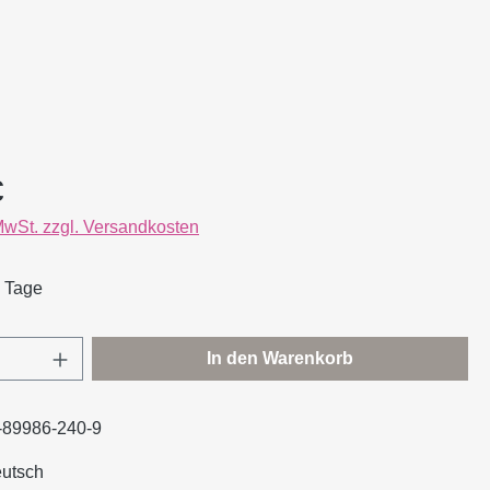
eis:
€
 MwSt. zzgl. Versandkosten
5 Tage
Anzahl: Gib den gewünschten Wert ein oder
In den Warenkorb
-89986-240-9
utsch