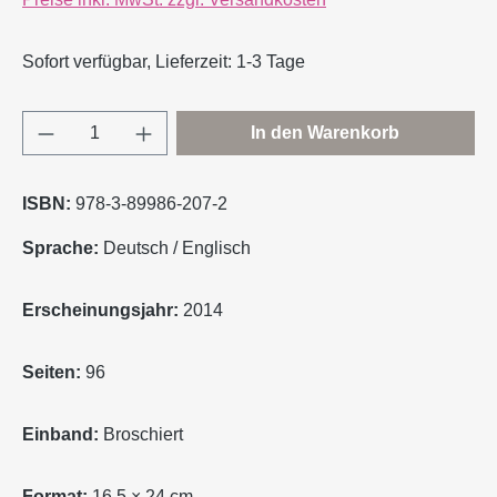
Sofort verfügbar, Lieferzeit: 1-3 Tage
Produkt Anzahl: Gib den gewünschten Wert e
In den Warenkorb
ISBN:
978-3-89986-207-2
Sprache:
Deutsch / Englisch
Erscheinungsjahr:
2014
Seiten:
96
Einband:
Broschiert
Format:
16,5 × 24 cm