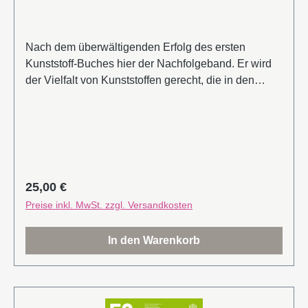
als freischaffender Fotograf mit Sitz in Stuttgart und
Berlin.
Nach dem überwältigenden Erfolg des ersten
Kunststoff-Buches hier der Nachfolgeband. Er wird
der Vielfalt von Kunststoffen gerecht, die in den
letzten Jahrzehnten stark angewachsen ist.Im
Hauptteil werden bekannte Alltagsprodukte von Ron
Arad, Braun, Tom Dixon, Enzo Mari, DuPont, Karim
Rashid u.v.a. genauso präsentiert wie noch nie
Veröffentlichtes – anhand großzügiger Fotos und
Erläuterungen zu Entstehung, Verwendung und
Regulärer Preis:
25,00 €
Herstellern.Der zweite Teil widmet sich neuen
Preise inkl. MwSt. zzgl. Versandkosten
Materialkombinationen, Bearbeitungsmethoden und
technischen Eigenschaften.
In den Warenkorb