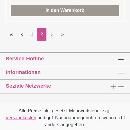
historischen Überblick zum Thema mit Schwerpunkt
In den Warenkorb
auf die Entwicklung im 20. Jahrhundert.Der erste Teil
präsentiert „narrative“, „performative“ und „simulierte“
Raumkonzepte. Im zweiten steht die Umsetzung im
Mittelpunkt: Beleuchtung, Grafik, Material und
Seite
Seite
1
2
Medien.
Service-Hotline
Informationen
Soziale Netzwerke
Alle Preise inkl. gesetzl. Mehrwertsteuer zzgl.
Versandkosten
und ggf. Nachnahmegebühren, wenn nicht
anders angegeben.