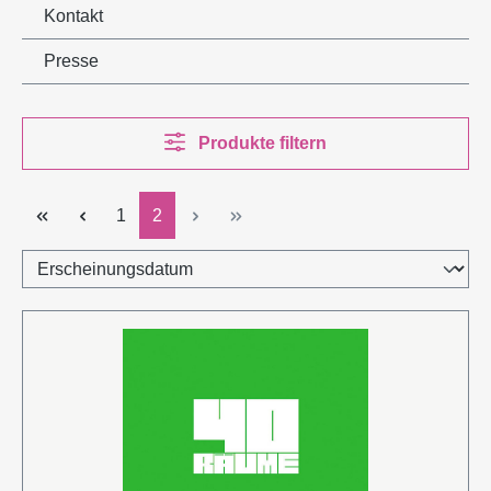
Kontakt
Presse
Produkte filtern
Seite
Seite
1
2