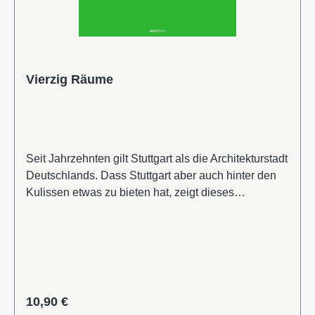
Vierzig Räume
Seit Jahrzehnten gilt Stuttgart als die Architekturstadt
Deutschlands. Dass Stuttgart aber auch hinter den
Kulissen etwas zu bieten hat, zeigt dieses
Interieurbuch über 40 Locations aus der baden-
württembergischen Hauptstadt und ihrer näheren
Umgebung. Ganz der schwäbischen Mentalität
entsprechend, gibt man sich nach außen hin gerne
bedeckt und lässt die inneren Werte sprechen. „40
Räume“ zeigt einen Querschnitt der
Regulärer Preis:
10,90 €
architektonischen und innenarchitektonischen