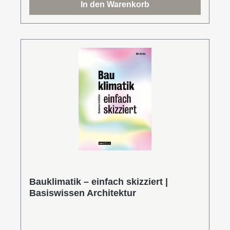
In den Warenkorb
und Wärmerückgewinnung.Inhaltskapitel:
Versorgung / Installation / Strom nachhaltig /
Licht / Vertikaler Transport /
Lüftungsanlagen.Dirk Krutke ist bauender und
lehrender Architekt und als DGNB Consultant
in der Nachhaltigkeitsberatung tätig. Er hat an
verschiedenen Hochschulen und Universitäten
gelehrt und vertritt derzeit die Professur
„Energieoptimiertes Bauen und TGA“ an der
HafenCity Universität Hamburg.Leseprobe
(PDF)
Bauklimatik – einfach skizziert |
Basiswissen Architektur