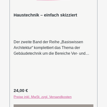
dass eine nachhaltige Wende im Bauwesen
nur mit integrativeren Entwurfsprozessen
erreicht werden kann.Leseprobe (PDF)
Haustechnik – einfach skizziert
Der zweite Band der Reihe „Basiswissen
Architektur“ komplettiert das Thema der
Gebäudetechnik um die Bereiche Ver- und
Entsorgung, Strom und
Lüftungsanlagentechnik. Zusammen mit dem
Band „Bauklimatik“ bildet er somit eine
Gesamtbetrachtung der Entwurfsintegration
technischer Anforderungen an das Gebäude.
Im Zentrum stehen auch hier Fragen der
Regulärer Preis:
24,00 €
Nachhaltigkeit. Es geht um den sorgsamen
Preise inkl. MwSt. zzgl. Versandkosten
Umgang mit Ressourcen sowie um
Technikvermeidung rund um Wasser, Strom