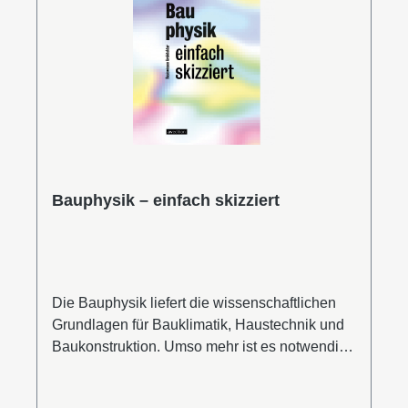
70176 Stuttgart, Germany. Kontakt/contact:
sales@avedition.deAllgemeine Informationen
zur Produktsicherheit
Bauphysik – einfach skizziert
Die Bauphysik liefert die wissenschaftlichen
Grundlagen für Bauklimatik, Haustechnik und
Baukonstruktion. Umso mehr ist es notwendig,
in der Reihe „einfach skizziert“ auch diesen
Bereich zu beleuchten sowie schnell und