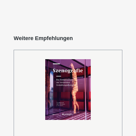
Produktgalerie überspringen
Weitere Empfehlungen