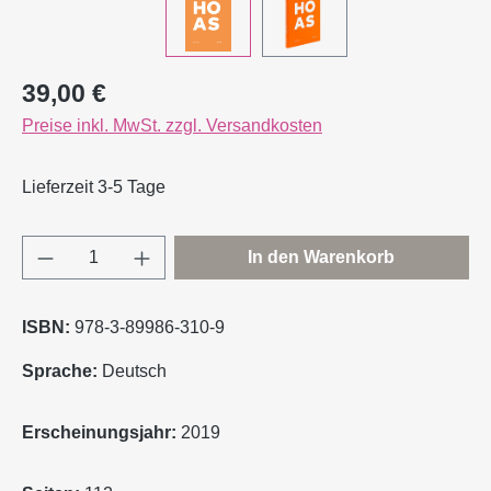
Regulärer Preis:
39,00 €
Preise inkl. MwSt. zzgl. Versandkosten
Lieferzeit 3-5 Tage
Produkt Anzahl: Gib den gewünschten Wert e
In den Warenkorb
ISBN:
978-3-89986-310-9
Sprache:
Deutsch
Erscheinungsjahr:
2019