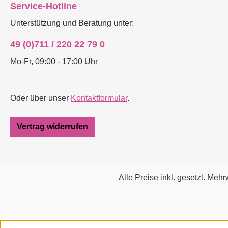
Service-Hotline
klassischer Opern und
Kommunikationsu
Unterstützung und Beratung unter:
Uraufführungen in auch
mer Hans F. Bells
musikalisch Maßstäbe
sammelt Arbeiten 
49 (0)711 / 220 22 79 0
setzende Interpretationen.
zeitgenössischen 
Komponisten und
Fotografie und
Mo-Fr, 09:00 - 17:00 Uhr
Regisseurinnen,
Zeichnungen zu
Sängerinnen und Sänger,
Raum und zeigt di
Dirigenten und
seinen Büroräume
Oder über unser
Kontaktformular
.
Bühnenbildnerinnen
Französischen St
kommen in diesem Band
Das Spektrum der
Vertrag widerrufen
ebenso zu Wort wie die
reicht von dem
Mitarbeiter hinter den
Worpsweder
Kulissen. Renommierte
Landschaftsmaler
Autoren würdigen
Bertelsmann über
Alle Preise inkl. gesetzl. Mehr
künstlerische
spektakuläre Auf
Einzelereignisse.
der Jahrhundertb
Herzstück ist eine lange
Oskar Niemeyers b
Bilderstrecke, die alle
zu – scheinbar im