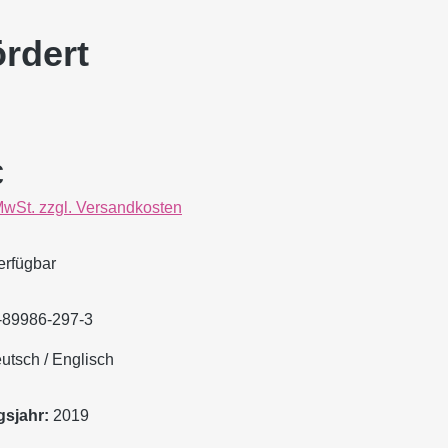
rdert
eis:
€
 MwSt. zzgl. Versandkosten
erfügbar
-89986-297-3
tsch / Englisch
sjahr:
2019