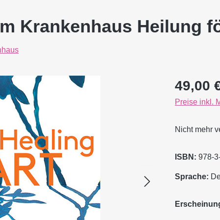
 im Krankenhaus Heilung fö
nhaus
Regulärer Pr
49,00 
Preise inkl.
Nicht mehr v
ISBN:
978-3
Sprache:
Deu
Erscheinung