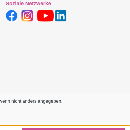
Soziale Netzwerke
und erkennt
itg die Weite des
s.Der Bildband
immungsvolle 360-
ichten des
ebenso wie das
 im Atelier. Das
t mit seinen
urfotografien
n Einflüssen
 zu dieser
nlichen
- und
altung geführt
enn nicht anders angegeben.
on
ukturen des
stens bis hin zu
mungen in der