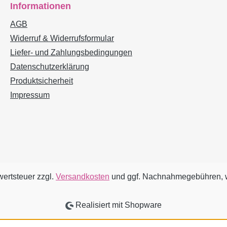
Informationen
nterneh
Außenraumprojekte sowie
umhüllt 
tedt
private Bauvorhaben.17
gleichze
AGB
der
ausgewählte Projekte
Horizont
Widerruf & Widerrufsformular
Malerei,
zeigen die Bandbreite des
zeigt st
Liefer- und Zahlungsbedingungen
mit über 60 international
Grad-Ans
Datenschutzerklärung
m Thema
bedeutsamen
Raumes 
Produktsicherheit
ese in
Auszeichnungen
Making-of
Impressum
n in der
prämierten Büros. Darunter
Buch geh
raße.
befinden sich u.a. das
Architekt
 Künstler
Städel Museum in
dabei de
Frankfurt am Main, das
nach, die
ThyssenKrupp Quartier in
ungewöh
 Walter
Essen oder die Neue
Membran
Galerie in
Farbgest
wertsteuer zzgl.
Versandkosten
und ggf. Nachnahmegebühren, w
nahmen
Kassel.Lesevorschau auf
haben: v
auten
ISSUU.com
Mauerstr
Realisiert mit Shopware
is hin
Fernen O
Farbstim