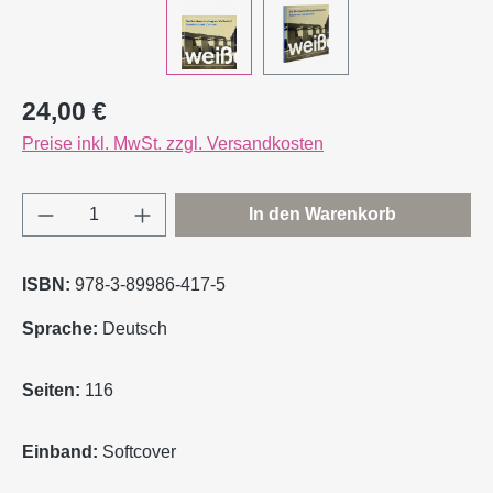
Regulärer Preis:
24,00 €
Preise inkl. MwSt. zzgl. Versandkosten
Produkt Anzahl: Gib den gewünschten Wert e
In den Warenkorb
ISBN:
978-3-89986-417-5
Sprache:
Deutsch
Seiten:
116
Einband:
Softcover